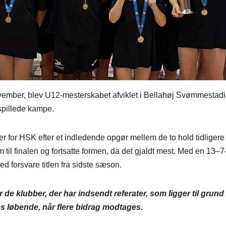
vember, blev U12-mesterskabet afviklet i Bellahøj Svømmestad
spillede kampe.
er for HSK efter et indledende opgør mellem de to hold tidlige
em til finalen og fortsatte formen, da det gjaldt mest. Med en 13–7
 forsvare titlen fra sidste sæson.
 klubber, der har indsendt referater, som ligger til grund fo
s løbende, når flere bidrag modtages.