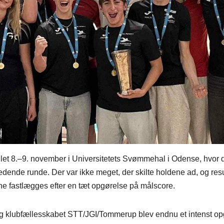
let 8.–9. november i Universitetets Svømmehal i Odense, hvor 
dende runde. Der var ikke meget, der skilte holdene ad, og resu
ne fastlægges efter en tæt opgørelse på målscore.
g klubfællesskabet STT/JGI/Tommerup blev endnu et intenst o