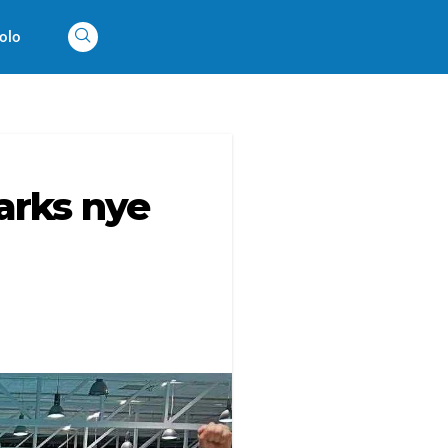
olo
arks nye