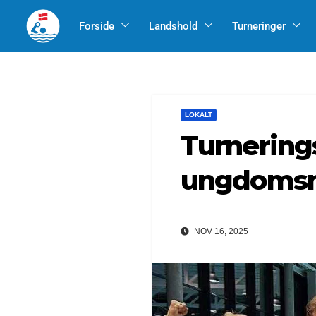
Forside
Landshold
Turneringer
LOKALT
Turnering
ungdoms
NOV 16, 2025