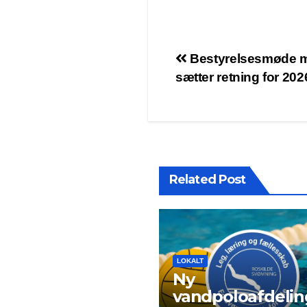
Bestyrelsesmøde 
sætter retning for 202
Related Post
LOKALT
Ny
vandpoloafdelin