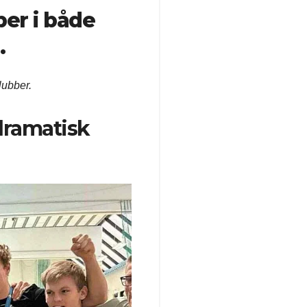
er i både
.
lubber.
dramatisk