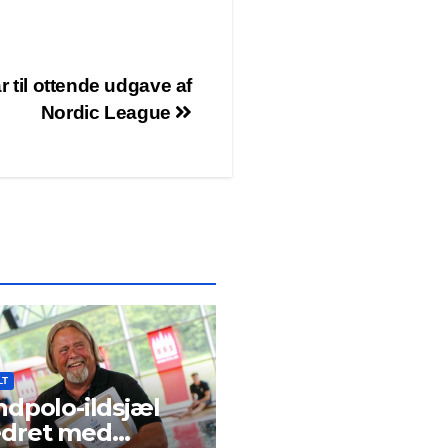
 til ottende udgave af
Nordic League
LT
dpolo-ildsjæl
dret med