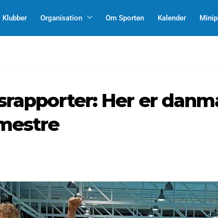
Klubber
Organisation
Om Sporten
Kalender
Minip
srapporter: Her er danm
mestre