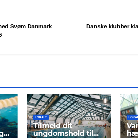
med Svøm Danmark
Danske klubber klar
6
LOKALT
LOKA
Tilmeld dit
Van
g
ungdomshold til
hæ