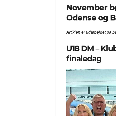
November bø
Odense og Be
Artiklen er udarbejdet på b
U18 DM – Klub
finaledag