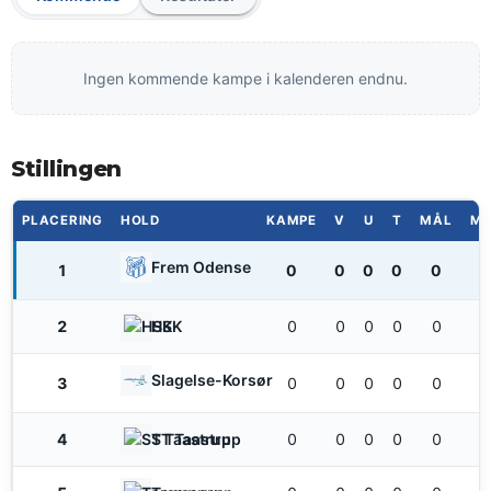
Ingen kommende kampe i kalenderen endnu.
Stillingen
PLACERING
HOLD
KAMPE
V
U
T
MÅL
MÅ
Frem Odense
1
0
0
0
0
0
2
0
0
0
0
0
HSK
Slagelse-Korsør
3
0
0
0
0
0
4
0
0
0
0
0
ST Taastrup