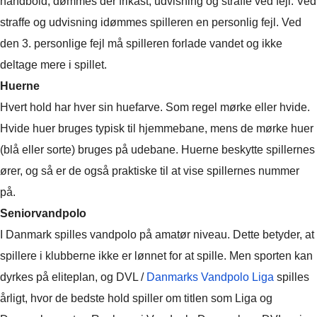
håndbold, dømmes der frikast, udvisning og straffe ved fejl. Ved
straffe og udvisning idømmes spilleren en personlig fejl. Ved
den 3. personlige fejl må spilleren forlade vandet og ikke
deltage mere i spillet.
Huerne
Hvert hold har hver sin huefarve. Som regel mørke eller hvide.
Hvide huer bruges typisk til hjemmebane, mens de mørke huer
(blå eller sorte) bruges på udebane. Huerne beskytte spillernes
ører, og så er de også praktiske til at vise spillernes nummer
på.
Seniorvandpolo
I Danmark spilles vandpolo på amatør niveau. Dette betyder, at
spillere i klubberne ikke er lønnet for at spille. Men sporten kan
dyrkes på eliteplan, og DVL /
Danmarks Vandpolo Liga
spilles
årligt, hvor de bedste hold spiller om titlen som Liga og