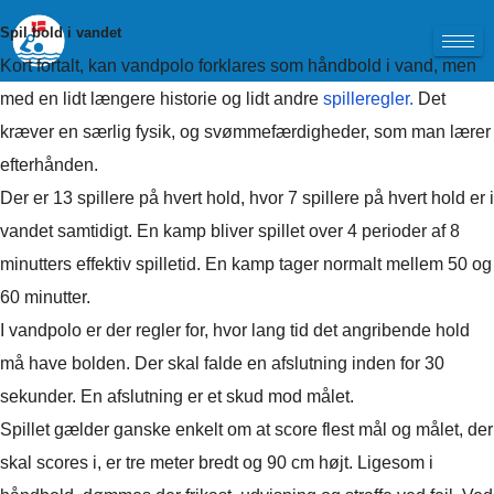
Spil bold i vandet
Kort fortalt, kan vandpolo forklares som håndbold i vand, men
med en lidt længere historie og lidt andre
spilleregler.
Det
kræver en særlig fysik, og svømmefærdigheder, som man lærer
efterhånden.
Der er 13 spillere på hvert hold, hvor 7 spillere på hvert hold er i
vandet samtidigt. En kamp bliver spillet over 4 perioder af 8
minutters effektiv spilletid. En kamp tager normalt mellem 50 og
60 minutter.
I vandpolo er der regler for, hvor lang tid det angribende hold
må have bolden. Der skal falde en afslutning inden for 30
sekunder. En afslutning er et skud mod målet.
Spillet gælder ganske enkelt om at score flest mål og målet, der
skal scores i, er tre meter bredt og 90 cm højt. Ligesom i